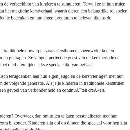
 de verbeelding van kinderen te stimuleren. Terwijl ze in hun truien
n het magische kerstverhaal, waarin dieren een belangrijke rol spelen.
en te bedenken en hun eigen avonturen te beleven tijdens de
met traditionele ontwerpen zoals kerstbomen, sneeuwvlokken en
worden gedragen. Ze vangen perfect de geest van de kerstperiode en
t dierbaren tijdens deze speciale tijd van het jaar.
talgisch terugdenken aan hun eigen jeugd en de kerstvieringen met hun
 de volgende generatie. Als je je kinderen in traditionele kersttruien
wat een gevoel van verbondenheid en continuÃ¯teit creÃ«ert.
inderen? Overweeg dan om truien te laten personaliseren met hun
extra bijzonder. Kinderen zijn dol op dingen die speciaal voor hen zijn
dividualiteit uitdrukken.