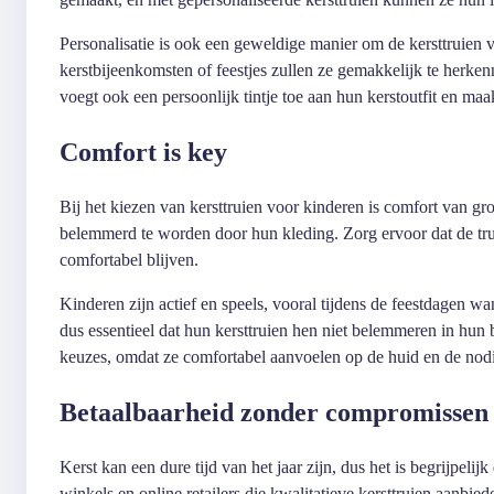
Personalisatie is ook een geweldige manier om de kersttruien 
kerstbijeenkomsten of feestjes zullen ze gemakkelijk te herken
voegt ook een persoonlijk tintje toe aan hun kerstoutfit en maak
Comfort is key
Bij het kiezen van kersttruien voor kinderen is comfort van 
belemmerd te worden door hun kleding. Zorg ervoor dat de tru
comfortabel blijven.
Kinderen zijn actief en speels, vooral tijdens de feestdagen wan
dus essentieel dat hun kersttruien hen niet belemmeren in hun 
keuzes, omdat ze comfortabel aanvoelen op de huid en de nodi
Betaalbaarheid zonder compromissen
Kerst kan een dure tijd van het jaar zijn, dus het is begrijpelij
winkels en online retailers die kwalitatieve kersttruien aanbied