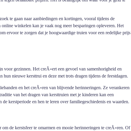
zoek te gaan naar aanbiedingen en kortingen, vooral tijdens de
en online winkelen kan je vaak nog meer besparingen opleveren. Het
 om ervoor te zorgen dat je hoogwaardige truien voor een redelijke prijs
 zijn voor gezinnen. Het creÃ«ert een gevoel van samenhorigheid en
n hun nieuwe kersttrui en deze met trots dragen tijdens de feestdagen.
miliebanden en het creÃ«ren van blijvende herinneringen. Ze verankeren
traditie van het dragen van kersttruien met je kinderen kan een
n de kerstperiode en hen te leren over familiegeschiedenis en waarden.
er om de kerstsfeer te omarmen en mooie herinneringen te creÃ«ren. Of