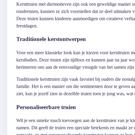
Kersttruien met diermotieven zijn ook een geweldige manier om
rondrennen, kunnen ze zich voorstellen dat ze deel uitmaken va
Deze truien kunnen kinderen aanmoedigen om creatieve verhal
feestdagen.
Traditionele kerstontwerpen
Voor een meer klassieke look kun je kiezen voor kersttruien 
kerstballen. Deze truien zijn tijdloos en kunnen jaar na jaar 
herinneren ons aan de eenvoudige vreugde van het samen zijn me
Traditionele kersttruien zijn vaak favoriet bij ouders die nos
familie. Het is een manier om die sentimenten door te geven aan
ziet, kun je jezelf zien in dezelfde truien toen je jong was, 
Personaliseerbare truien
Wil je een unieke touch toevoegen aan de kersttruien van je k
namen. Dit geeft de truien een speciale betekenis en maakt ze 
gemaakt, en met gepersonaliseerde kersttruien kunnen ze hun in