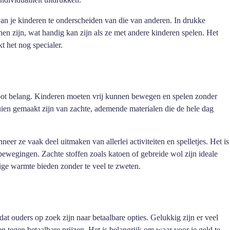
van je kinderen te onderscheiden van die van anderen. In drukke
nen zijn, wat handig kan zijn als ze met andere kinderen spelen. Het
t het nog specialer.
groot belang. Kinderen moeten vrij kunnen bewegen en spelen zonder
ien gemaakt zijn van zachte, ademende materialen die de hele dag
neer ze vaak deel uitmaken van allerlei activiteiten en spelletjes. Het is
bewegingen. Zachte stoffen zoals katoen of gebreide wol zijn ideale
ge warmte bieden zonder te veel te zweten.
k dat ouders op zoek zijn naar betaalbare opties. Gelukkig zijn er veel
en tegen betaalbare prijzen. Het is belangrijk om waar voor je geld te