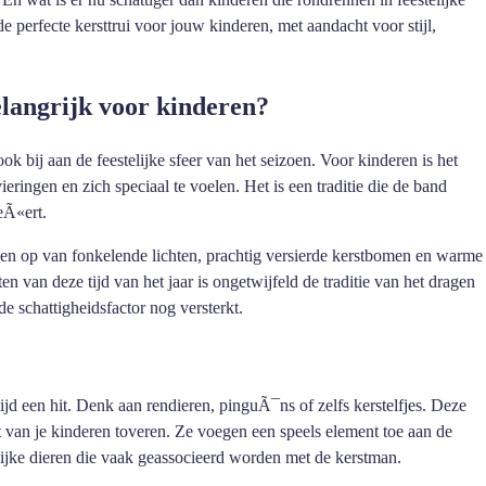
de perfecte kersttrui voor jouw kinderen, met aandacht voor stijl,
elangrijk voor kinderen?
ok bij aan de feestelijke sfeer van het seizoen. Voor kinderen is het
ringen en zich speciaal te voelen. Het is een traditie die de band
eÃ«ert.
n op van fonkelende lichten, prachtig versierde kerstbomen en warme
van deze tijd van het jaar is ongetwijfeld de traditie van het dragen
de schattigheidsfactor nog versterkt.
tijd een hit. Denk aan rendieren, pinguÃ¯ns of zelfs kerstelfjes. Deze
ht van je kinderen toveren. Ze voegen een speels element toe aan de
lijke dieren die vaak geassocieerd worden met de kerstman.