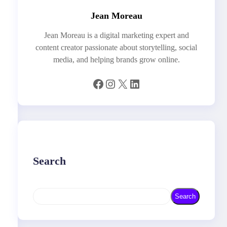
Jean Moreau
Jean Moreau is a digital marketing expert and
content creator passionate about storytelling, social
media, and helping brands grow online.
Facebook
Instagram
X
LinkedIn
Search
S
Search
e
a
r