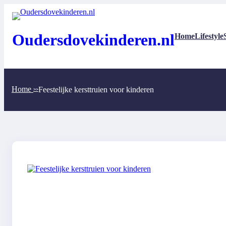
Ga
naar
de
inhoud
Oudersdovekinderen.nl
Home
Lifestyle
Home
Feestelijke kersttruien voor kinderen
>>