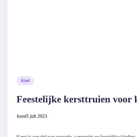
Kind
Feestelijke kersttruien voor
Joost
5 juli 2023
Kerst is een tijd van vreugde, samenzijn en feestelijke kleding.