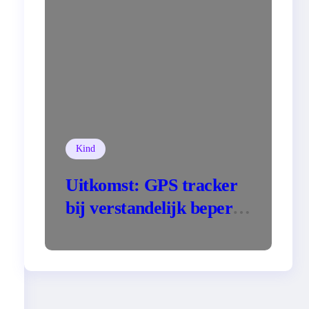
Kind
Uitkomst: GPS tracker
bij verstandelijk beperkt
kind