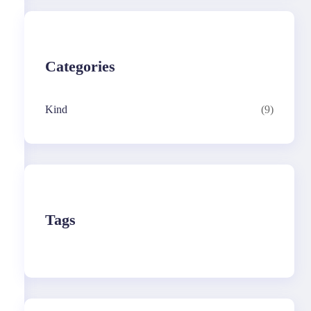
c
h
Categories
Kind
(9)
Tags